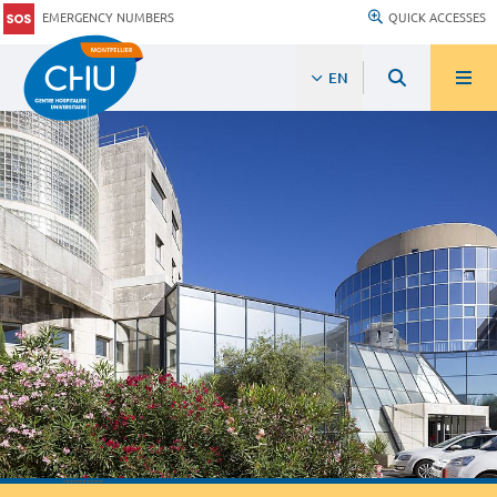
EMERGENCY NUMBERS
QUICK ACCESSES
EN