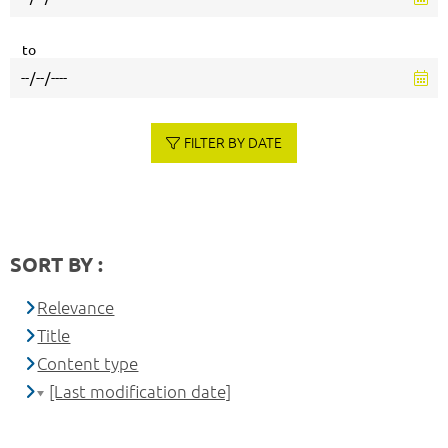
to
FILTER BY DATE
SORT BY :
Relevance
Title
Content type
[Last modification date]