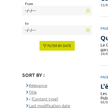
From
22/0
to
PAG
Qu
Le 
FILTER BY DATE
gar
10/0
SORT BY :
PAG
L'
Relevance
Title
Les
Pub
[Content type]
05/0
Last modification date