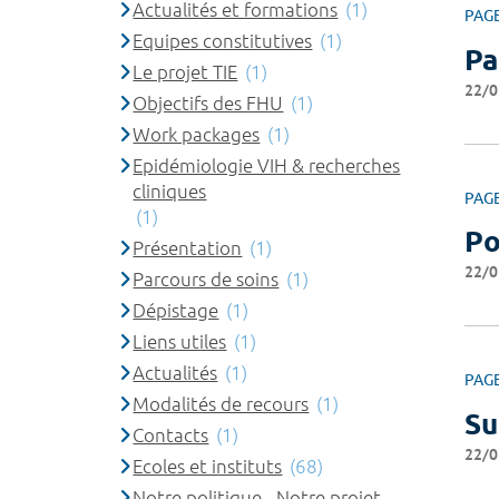
Actualités et formations
(1)
PAG
Equipes constitutives
(1)
Pa
Le projet TIE
(1)
22/0
Objectifs des FHU
(1)
Work packages
(1)
Epidémiologie VIH & recherches
cliniques
PAG
(1)
Po
Présentation
(1)
22/0
Parcours de soins
(1)
Dépistage
(1)
Liens utiles
(1)
Actualités
(1)
PAG
Modalités de recours
(1)
Su
Contacts
(1)
22/0
Ecoles et instituts
(68)
Notre politique - Notre projet