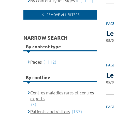
By content type: Pages
(1112)
REMOVE ALL FILTERS
PAG
Le
NARROW SEARCH
05/0
By content type
Pages
(1112)
PAG
Le
By rootline
05/0
Centres maladies rares et centres
experts
(3)
PAG
Patients and Visitors
(137)