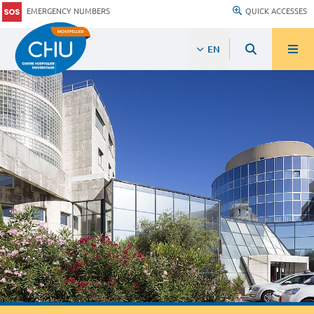
EMERGENCY NUMBERS
QUICK ACCESSES
EN