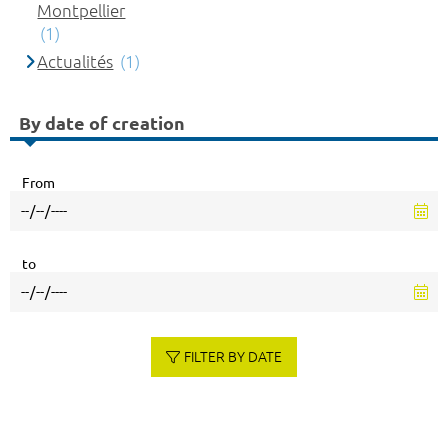
Montpellier
(1)
Actualités
(1)
By date of creation
From
to
FILTER BY DATE