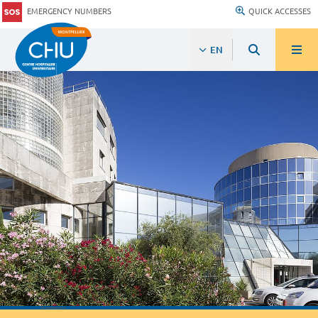
EMERGENCY NUMBERS
QUICK ACCESSES
EN