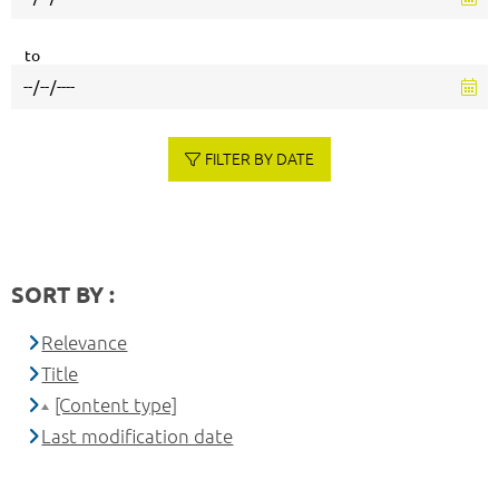
to
FILTER BY DATE
SORT BY :
Relevance
Title
[Content type]
Last modification date