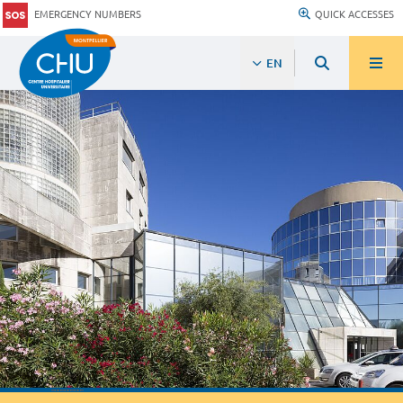
EMERGENCY NUMBERS
QUICK ACCESSES
EN