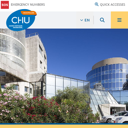
EMERGENCY NUMBERS
QUICK ACCESSES
EN