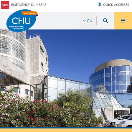
EMERGENCY NUMBERS
QUICK ACCESSES
EN