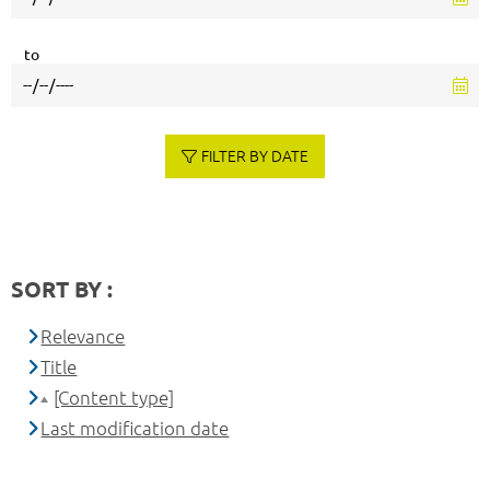
to
FILTER BY DATE
SORT BY :
Relevance
Title
[Content type]
Last modification date