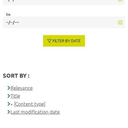
to
FILTER BY DATE
SORT BY :
Relevance
Title
[Content type]
Last modification date