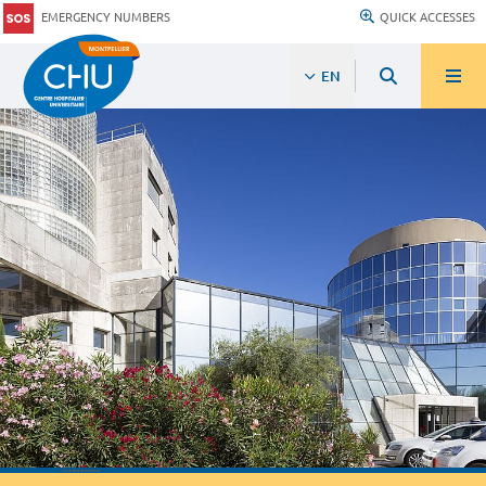
EMERGENCY NUMBERS
QUICK ACCESSES
EN