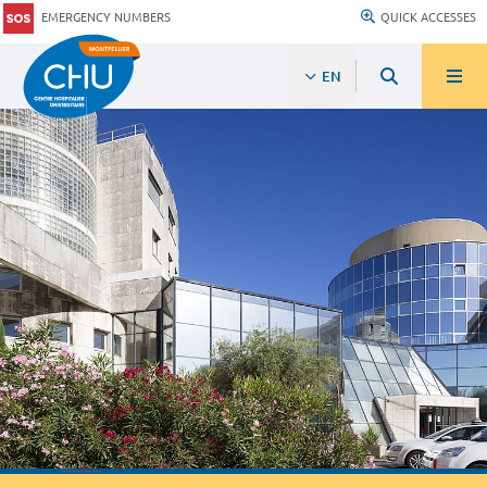
EMERGENCY NUMBERS
QUICK ACCESSES
EN