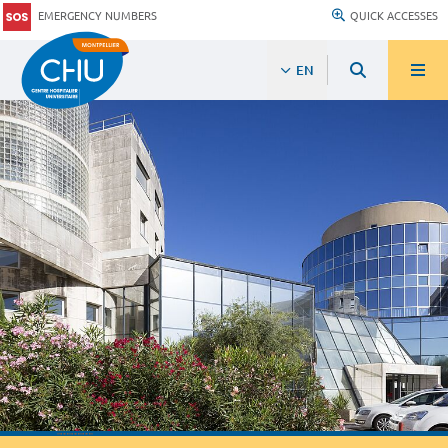
EMERGENCY NUMBERS
QUICK ACCESSES
EN