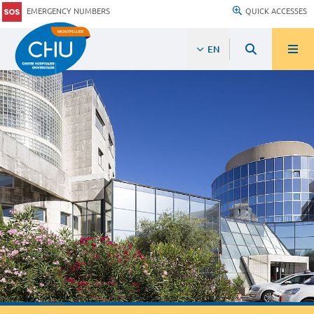
EMERGENCY NUMBERS
QUICK ACCESSES
EN