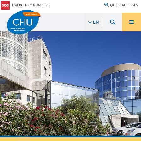
EMERGENCY NUMBERS
QUICK ACCESSES
EN