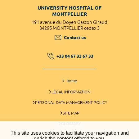
UNIVERSITY HOSPITAL OF
MONTPELLIER
191 avenue du Doyen Gaston Giraud
34295 MONTPELLIER cedex 5
Contact us
+33 04 67 33 67 33
home
LEGAL INFORMATION
PERSONAL DATA MANAGEMENT POLICY
SITE MAP
GLOSSARY
This site uses cookies to facilitate your navigation and
COOKIES MANAGEMENT
enrich the content offered to you.