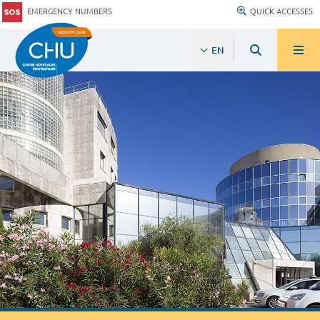
EMERGENCY NUMBERS
QUICK ACCESSES
EN