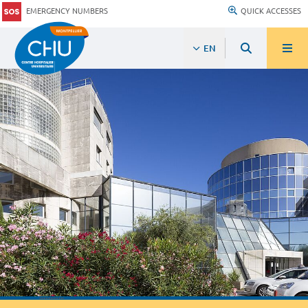
EMERGENCY NUMBERS
QUICK ACCESSES
EN