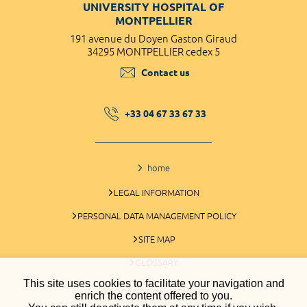
UNIVERSITY HOSPITAL OF
MONTPELLIER
191 avenue du Doyen Gaston Giraud
34295 MONTPELLIER cedex 5
Contact us
+33 04 67 33 67 33
home
LEGAL INFORMATION
PERSONAL DATA MANAGEMENT POLICY
SITE MAP
GLOSSARY
This site uses cookies to facilitate your navigation and
COOKIES MANAGEMENT
enrich the content offered to you.