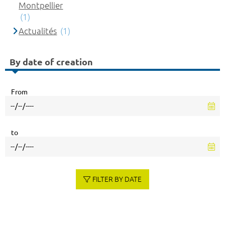
Montpellier
(1)
Actualités
(1)
By date of creation
From
to
FILTER BY DATE