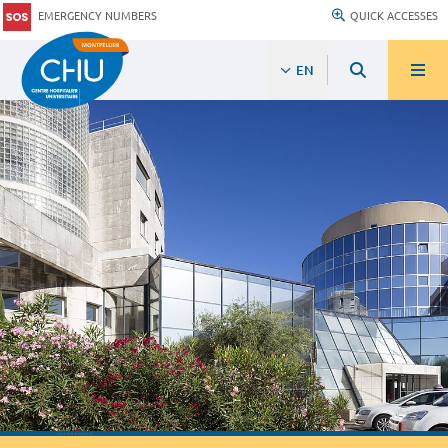
EMERGENCY NUMBERS
QUICK ACCESSES
EN