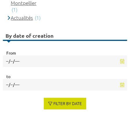
Montpellier
(1)
Actualités
(1)
By date of creation
From
to
FILTER BY DATE