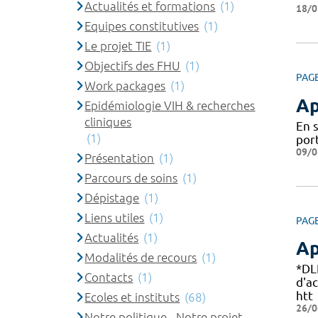
Actualités et formations
(1)
18/0
Equipes constitutives
(1)
Le projet TIE
(1)
Objectifs des FHU
(1)
PAG
Work packages
(1)
Ap
Epidémiologie VIH & recherches
cliniques
En 
(1)
por
09/0
Présentation
(1)
Parcours de soins
(1)
Dépistage
(1)
Liens utiles
(1)
PAG
Actualités
(1)
Ap
Modalités de recours
(1)
*DL
Contacts
(1)
d'a
htt
Ecoles et instituts
(68)
26/0
Notre politique - Notre projet