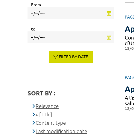
From
PAG
Ap
to
Con
d’Ut
18/0
FILTER BY DATE
PAG
Ap
SORT BY :
A l’
sal
Relevance
18/0
[Title]
Content type
Last modification date