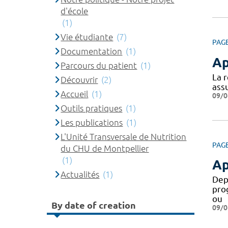
d'école
(1)
Vie étudiante
(7)
PAG
Documentation
(1)
Ap
Parcours du patient
(1)
La 
Découvrir
(2)
assu
Accueil
(1)
09/0
Outils pratiques
(1)
Les publications
(1)
L'Unité Transversale de Nutrition
PAG
du CHU de Montpellier
(1)
Ap
Actualités
(1)
Dep
pro
ou
By date of creation
09/0