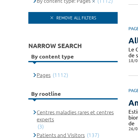
By content type: Pages
(1112)
REMOVE ALL FILTERS
PAG
Al
NARROW SEARCH
Le 
de 
By content type
18/0
Pages
(1112)
PAG
By rootline
An
Est
Centres maladies rares et centres
bio
experts
de
(3)
26/0
Patients and Visitors
(137)