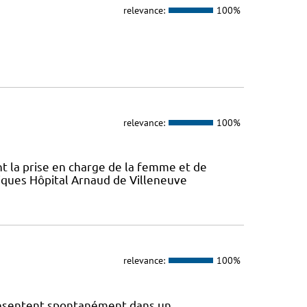
relevance:
100%
relevance:
100%
ont la prise en charge de la femme et de
atiques Hôpital Arnaud de Villeneuve
relevance:
100%
présentent spontanément dans un