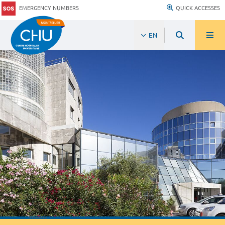
EMERGENCY NUMBERS
QUICK ACCESSES
EN