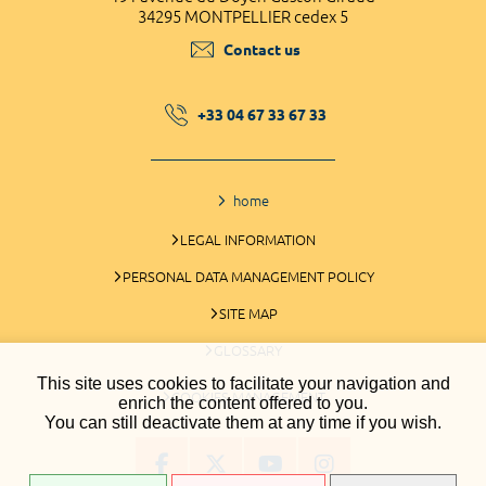
34295 MONTPELLIER cedex 5
Contact us
+33 04 67 33 67 33
home
LEGAL INFORMATION
PERSONAL DATA MANAGEMENT POLICY
SITE MAP
GLOSSARY
This site uses cookies to facilitate your navigation and
COOKIES MANAGEMENT
enrich the content offered to you.
You can still deactivate them at any time if you wish.