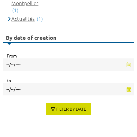
Montpellier
(1)
Actualités
(1)
By date of creation
From
to
FILTER BY DATE