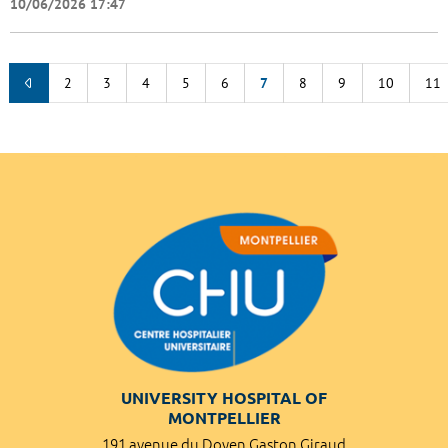
10/06/2026 17:47
2
3
4
5
6
7
8
9
10
11
UNIVERSITY HOSPITAL OF
MONTPELLIER
191 avenue du Doyen Gaston Giraud