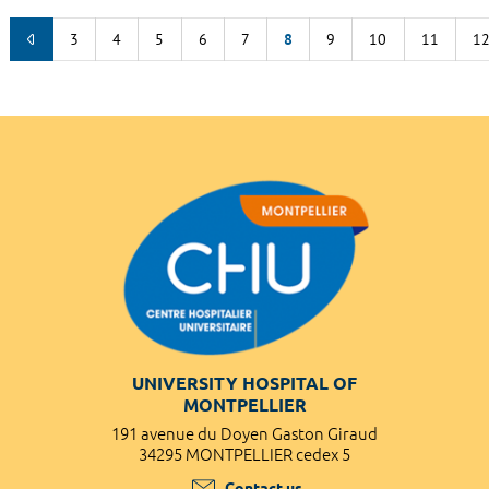
3
4
5
6
7
8
9
10
11
1
UNIVERSITY HOSPITAL OF
MONTPELLIER
191 avenue du Doyen Gaston Giraud
34295 MONTPELLIER cedex 5
Contact us