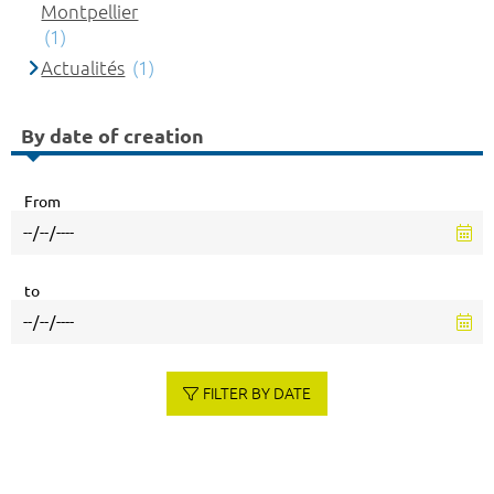
Montpellier
(1)
Actualités
(1)
By date of creation
From
to
FILTER BY DATE