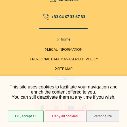
+33 04 67 33 67 33
home
LEGAL INFORMATION
PERSONAL DATA MANAGEMENT POLICY
SITE MAP
GLOSSARY
This site uses cookies to facilitate your navigation and
COOKIES MANAGEMENT
enrich the content offered to you.
You can still deactivate them at any time if you wish.
OK, accept all
Deny all cookies
Personalize