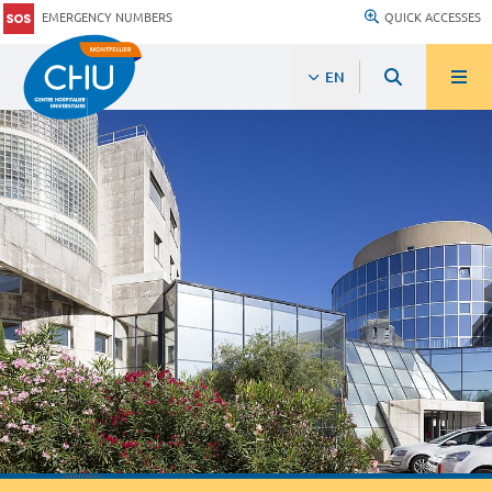
EMERGENCY NUMBERS
QUICK ACCESSES
EN