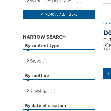
By rootline: Dépistage
(1)
REMOVE ALL FILTERS
PAG
Dé
NARROW SEARCH
OUT
Nép
By content type
13/1
Pages
(1)
By rootline
Dépistage
(1)
By date of creation