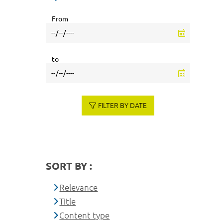
From
to
FILTER BY DATE
SORT BY :
Relevance
Title
Content type