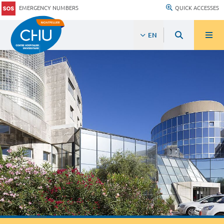
EMERGENCY NUMBERS
QUICK ACCESSES
EN