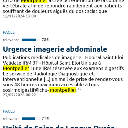
CHU de
Montpellier
a créé la Fédération de la colonne
vertébrale afin de répondre rapidement aux patients
souffrant de douleurs aiguës du dos : sciatique
15/11/2024 13:00
PAGES
relevance:
78%
Urgence imagerie abdominale
Publications médicales en imagerie - Hôpital Saint Eloi
Validate IRM 3T - Hôpital Saint Eloi Unique à
Montpellier
: une IRM réservée aux examens digestifs
Le service de Radiologie Diagnostique et
Interventionnelle [...] un mail de prise de rendez-vous
sous 48 heures maximum accessible à tous :
sosirmdigestif@chu-
montpellier
.fr
25/07/2026 00:22
PAGES
relevance:
71%