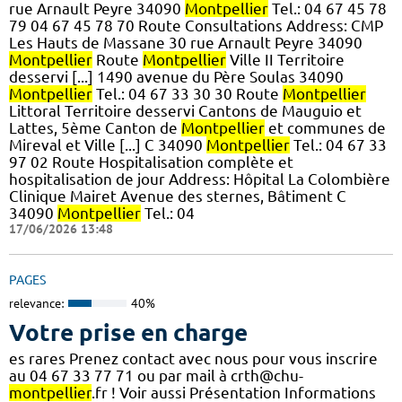
rue Arnault Peyre 34090
Montpellier
Tel.: 04 67 45 78
79 04 67 45 78 70 Route Consultations Address: CMP
Les Hauts de Massane 30 rue Arnault Peyre 34090
Montpellier
Route
Montpellier
Ville II Territoire
desservi [...] 1490 avenue du Père Soulas 34090
Montpellier
Tel.: 04 67 33 30 30 Route
Montpellier
Littoral Territoire desservi Cantons de Mauguio et
Lattes, 5ème Canton de
Montpellier
et communes de
Mireval et Ville [...] C 34090
Montpellier
Tel.: 04 67 33
97 02 Route Hospitalisation complète et
hospitalisation de jour Address: Hôpital La Colombière
Clinique Mairet Avenue des sternes, Bâtiment C
34090
Montpellier
Tel.: 04
17/06/2026 13:48
PAGES
relevance:
40%
Votre prise en charge
es rares Prenez contact avec nous pour vous inscrire
au 04 67 33 77 71 ou par mail à crth@chu-
montpellier
.fr ! Voir aussi Présentation Informations