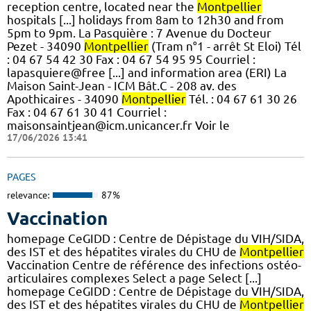
reception centre, located near the
Montpellier
hospitals [...] holidays from 8am to 12h30 and from
5pm to 9pm. La Pasquière : 7 Avenue du Docteur
Pezet - 34090
Montpellier
(Tram n°1 - arrêt St Eloi) Tél
: 04 67 54 42 30 Fax : 04 67 54 95 95 Courriel :
lapasquiere@free [...] and information area (ERI) La
Maison Saint-Jean - ICM Bât.C - 208 av. des
Apothicaires - 34090
Montpellier
Tél. : 04 67 61 30 26
Fax : 04 67 61 30 41 Courriel :
maisonsaintjean@icm.unicancer.fr Voir le
17/06/2026 13:41
PAGES
relevance:
87%
Vaccination
homepage CeGIDD : Centre de Dépistage du VIH/SIDA,
des IST et des hépatites virales du CHU de
Montpellier
Vaccination Centre de référence des infections ostéo-
articulaires complexes Select a page Select [...]
homepage CeGIDD : Centre de Dépistage du VIH/SIDA,
des IST et des hépatites virales du CHU de
Montpellier