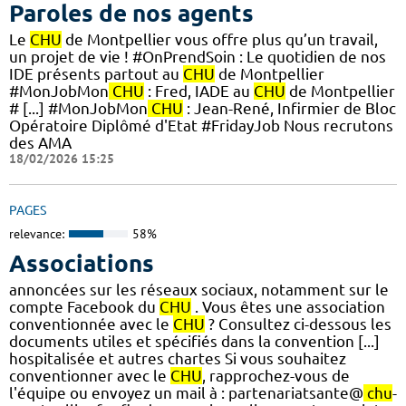
Paroles de nos agents
Le
CHU
de Montpellier vous offre plus qu’un travail,
un projet de vie ! #OnPrendSoin : Le quotidien de nos
IDE présents partout au
CHU
de Montpellier
#MonJobMon
CHU
: Fred, IADE au
CHU
de Montpellier
# [...] #MonJobMon
CHU
: Jean-René, Infirmier de Bloc
Opératoire Diplômé d'Etat #FridayJob Nous recrutons
des AMA
18/02/2026 15:25
PAGES
relevance:
58%
Associations
annoncées sur les réseaux sociaux, notamment sur le
compte Facebook du
CHU
. Vous êtes une association
conventionnée avec le
CHU
? Consultez ci-dessous les
documents utiles et spécifiés dans la convention [...]
hospitalisée et autres chartes Si vous souhaitez
conventionner avec le
CHU
, rapprochez-vous de
l'équipe ou envoyez un mail à : partenariatsante@
chu
-