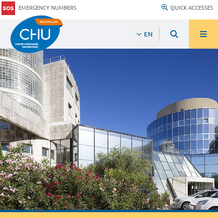
EMERGENCY NUMBERS
QUICK ACCESSES
EN