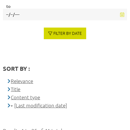
to
FILTER BY DATE
SORT BY :
Relevance
Title
Content type
[Last modification date]