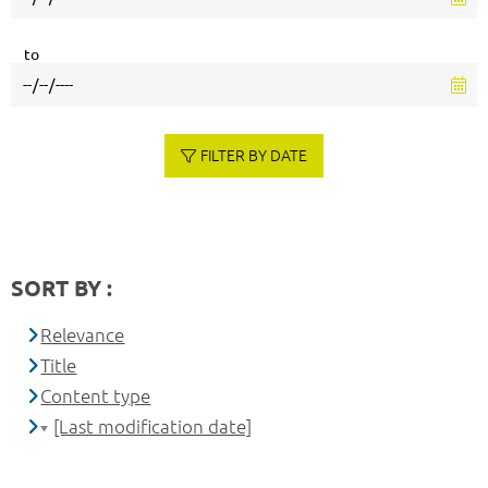
to
FILTER BY DATE
SORT BY :
Relevance
Title
Content type
[Last modification date]