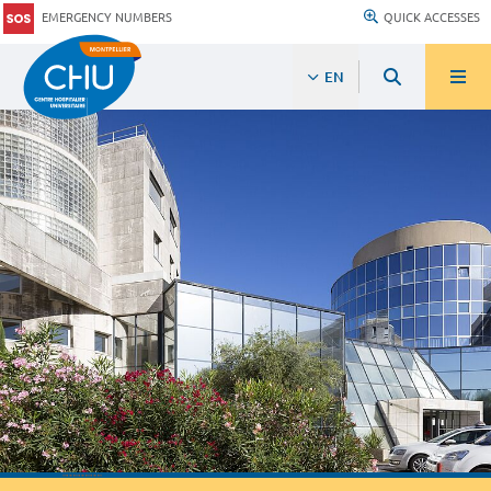
EMERGENCY NUMBERS
QUICK ACCESSES
EN