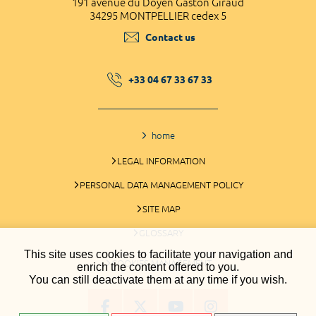
191 avenue du Doyen Gaston Giraud
34295 MONTPELLIER cedex 5
Contact us
+33 04 67 33 67 33
home
LEGAL INFORMATION
PERSONAL DATA MANAGEMENT POLICY
SITE MAP
GLOSSARY
This site uses cookies to facilitate your navigation and
COOKIES MANAGEMENT
enrich the content offered to you.
You can still deactivate them at any time if you wish.