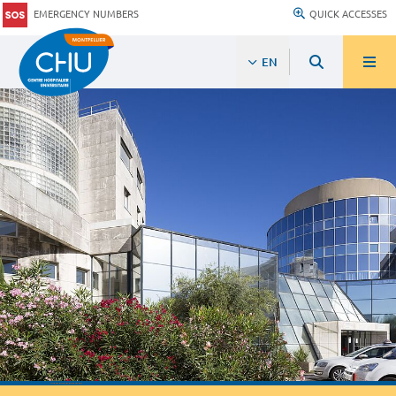
EMERGENCY NUMBERS
QUICK ACCESSES
EN