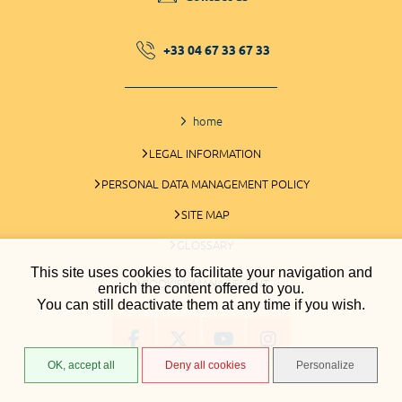
+33 04 67 33 67 33
home
LEGAL INFORMATION
PERSONAL DATA MANAGEMENT POLICY
SITE MAP
GLOSSARY
This site uses cookies to facilitate your navigation and
COOKIES MANAGEMENT
enrich the content offered to you.
You can still deactivate them at any time if you wish.
OK, accept all
Deny all cookies
Personalize