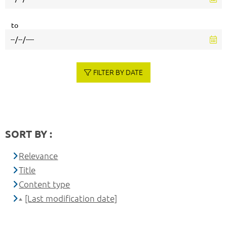
to
FILTER BY DATE
SORT BY :
Relevance
Title
Content type
[Last modification date]