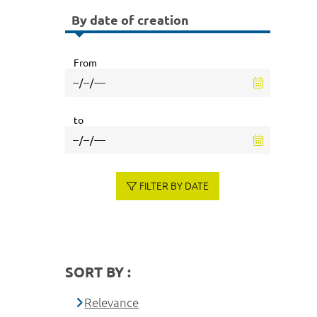
By date of creation
From
to
FILTER BY DATE
SORT BY :
Relevance