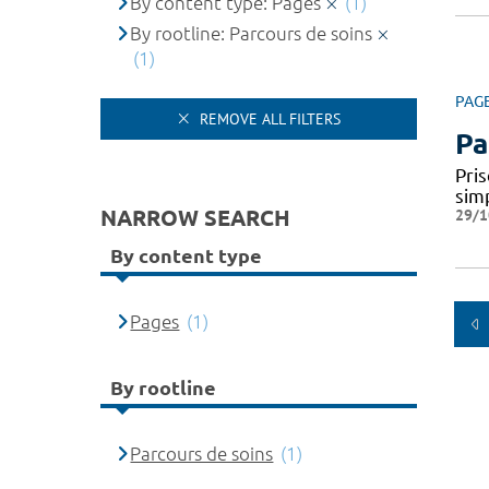
By content type: Pages
(1)
By rootline: Parcours de soins
(1)
PAG
REMOVE ALL FILTERS
Pa
Pris
simp
NARROW SEARCH
29/1
By content type
Pages
(1)
By rootline
Parcours de soins
(1)