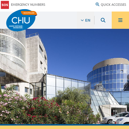
EMERGENCY NUMBERS
QUICK ACCESSES
EN