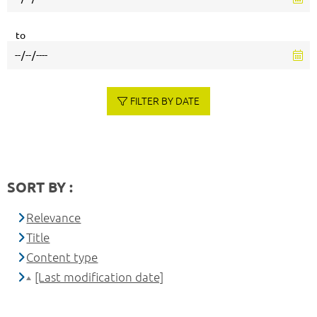
to
FILTER BY DATE
SORT BY :
Relevance
Title
Content type
[Last modification date]