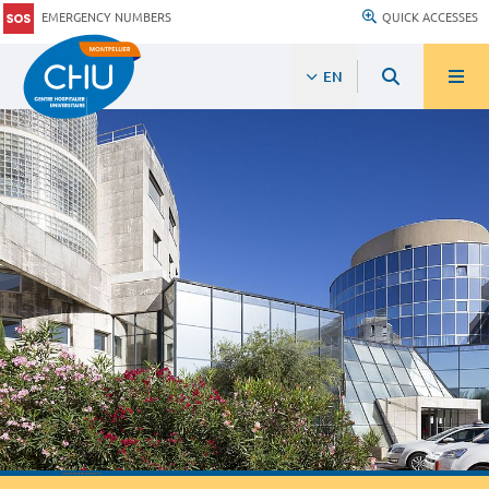
EMERGENCY NUMBERS
QUICK ACCESSES
EN