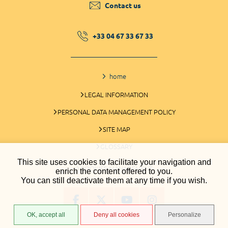
Contact us
+33 04 67 33 67 33
home
LEGAL INFORMATION
PERSONAL DATA MANAGEMENT POLICY
SITE MAP
GLOSSARY
This site uses cookies to facilitate your navigation and
COOKIES MANAGEMENT
enrich the content offered to you.
You can still deactivate them at any time if you wish.
OK, accept all
Deny all cookies
Personalize