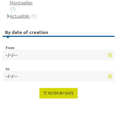
Montpellier
(1)
Actualités
(1)
By date of creation
From
to
FILTER BY DATE