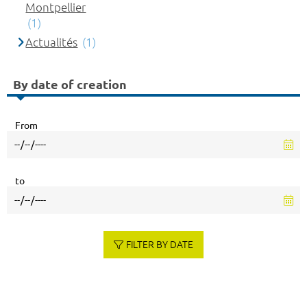
Montpellier
(1)
Actualités
(1)
By date of creation
From
to
FILTER BY DATE