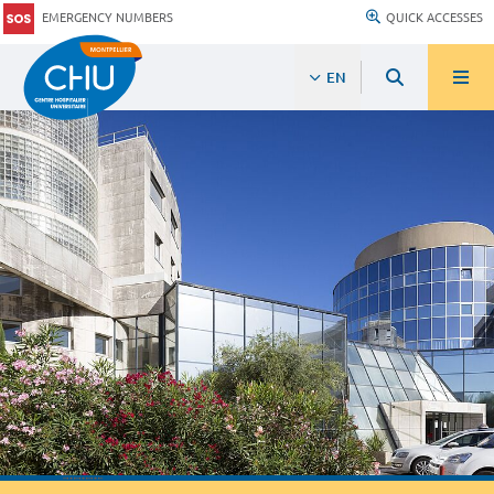
EMERGENCY NUMBERS
QUICK ACCESSES
EN