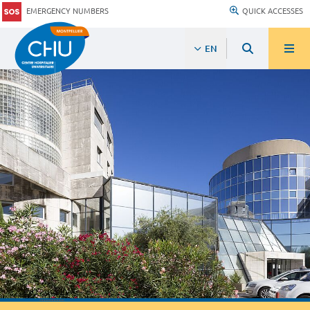
EMERGENCY NUMBERS
QUICK ACCESSES
EN