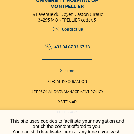
UNIVERSITY HOSPITAL OF
MONTPELLIER
191 avenue du Doyen Gaston Giraud
34295 MONTPELLIER cedex 5
Contact us
+33 04 67 33 67 33
home
LEGAL INFORMATION
PERSONAL DATA MANAGEMENT POLICY
SITE MAP
GLOSSARY
This site uses cookies to facilitate your navigation and
COOKIES MANAGEMENT
enrich the content offered to you.
You can still deactivate them at any time if you wish.