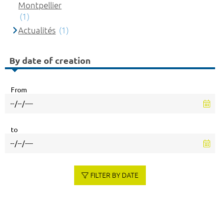
Montpellier
(1)
Actualités
(1)
By date of creation
From
to
FILTER BY DATE