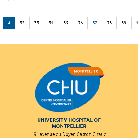
32
33
34
35
36
37
38
39
UNIVERSITY HOSPITAL OF
MONTPELLIER
191 avenue du Doyen Gaston Giraud