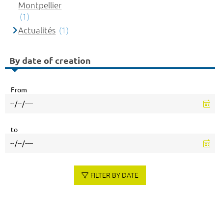
Montpellier
(1)
Actualités
(1)
By date of creation
From
to
FILTER BY DATE