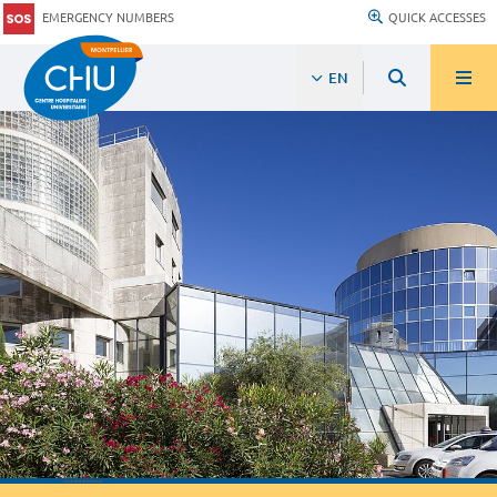
EMERGENCY NUMBERS
QUICK ACCESSES
EN