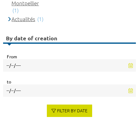
Montpellier
(1)
Actualités
(1)
By date of creation
From
to
FILTER BY DATE