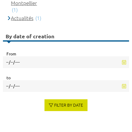
Montpellier
(1)
Actualités
(1)
By date of creation
From
to
FILTER BY DATE