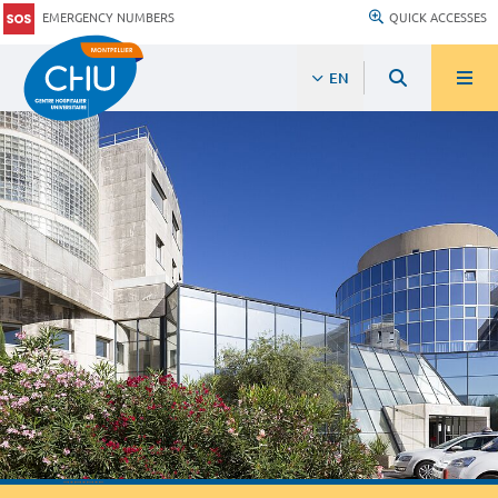
EMERGENCY NUMBERS
QUICK ACCESSES
EN