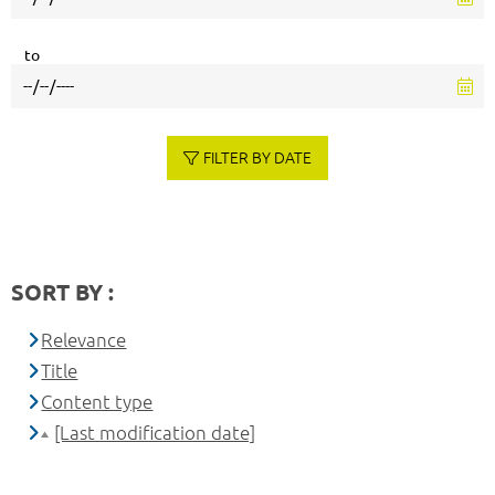
to
FILTER BY DATE
SORT BY :
Relevance
Title
Content type
[Last modification date]