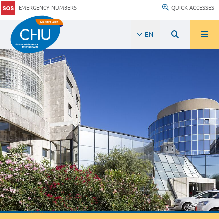
EMERGENCY NUMBERS
QUICK ACCESSES
EN