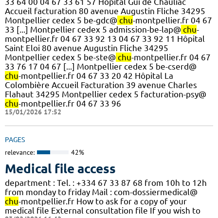
33 64 00 04 67 33 61 57 Hôpital Gui de Chauliac
Accueil facturation 80 avenue Augustin Fliche 34295
Montpellier cedex 5 be-gdc@
chu
-montpellier.fr 04 67
33 [...] Montpellier cedex 5 admission-be-lap@
chu
-
montpellier.fr 04 67 33 92 13 04 67 33 92 11 Hôpital
Saint Eloi 80 avenue Augustin Fliche 34295
Montpellier cedex 5 be-ste@
chu
-montpellier.fr 04 67
33 76 17 04 67 [...] Montpellier cedex 5 be-cserd@
chu
-montpellier.fr 04 67 33 20 42 Hôpital La
Colombière Accueil Facturation 39 avenue Charles
Flahaut 34295 Montpellier cedex 5 facturation-psy@
chu
-montpellier.fr 04 67 33 96
15/01/2026 17:52
PAGES
relevance:
42%
Medical file access
department : Tel. : +334 67 33 87 68 from 10h to 12h
from monday to friday Mail : com-dossiermedical@
chu
-montpellier.fr How to ask for a copy of your
medical file External consultation file If you wish to