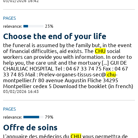
03/02/2026 16:42
PAGES
relevance:
23%
Choose the end of your life
the funeral is assumed by the family but, in the event
of financial difficulties, aid exists. The
CHU
social
workers can provide you with information. In order to
help you, the care unit and the mortuary [...] GUI DE
CHAULIAC HOSPITAL Tel : 04 67 33 74 75 Fax : 04 67
33 74 85 Mail : Prelev-organes-tissus-sec@
chu
-
montpellier.fr 80 avenue Augustin Fliche 34295
Montpellier cedex 5 Download the booklet (in french)
03/02/2026 16:43
PAGES
relevance:
79%
Offre de soins
L'annuaire des médecins du
CHU
vous permettra de