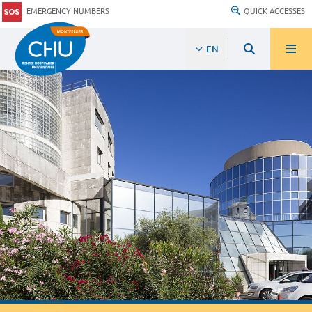
EMERGENCY NUMBERS
QUICK ACCESSES
EN