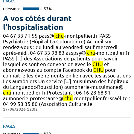
PAGES
relevance:
83%
A vos côtés durant
l'hospitalisation
04 67 33 71 55 pass@
chu
-montpellier.fr PASS
Psychiatrie (Hôpital La Colombière) Accueil sur
rendez-vous : du lundi au vendredi sauf mercredi
après-midi. 04 67 33 98 83 asspsy@
chu
-montpellier.fr
PASS [...] des Associations de patients pour savoir
lesquelles sont en convention avec le
CHU
et
abonnez-vous au compte Facebook du
CHU
pour
connaître les événements en lien avec les associations
Les aumôniers Un service [...] musulman des hôpitaux
du Languedoc-Roussillon) aumonerie-musulmane@
chu
-montpellier.fr Protestant : 06 16 28 68 91
aumonerie-protestante@
chu
-montpellier.fr Israélite :
04 99 58 35 80 (Association Culturelle
17/06/2026 12:02
PAGES