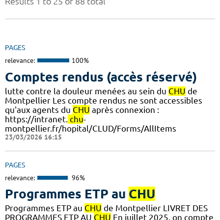
Results 1 to 25 of 88 total
PAGES
relevance:
100%
Comptes rendus (accès réservé)
lutte contre la douleur menées au sein du
CHU
de
Montpellier Les compte rendus ne sont accessibles
qu'aux agents du
CHU
après connexion :
https://intranet.
chu
-
montpellier.fr/hopital/CLUD/Forms/AllItems
23/03/2026 16:15
PAGES
relevance:
96%
Programmes ETP au
CHU
Programmes ETP au
CHU
de Montpellier LIVRET DES
PROGRAMMES ETP AU
CHU
En juillet 2025, on compte