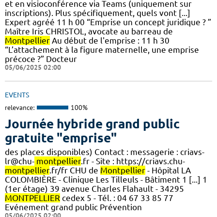
et en visioconférence via Teams (uniquement sur
inscriptions). Plus spécifiquement, quels vont [...]
Expert agréé 11 h 00 “Emprise un concept juridique ? ”
Maître Iris CHRISTOL, avocate au barreau de
Montpellier
Au début de l'emprise : 11 h 30
“L’attachement à la figure maternelle, une emprise
précoce ?” Docteur
05/06/2025 02:00
EVENTS
relevance:
100%
Journée hybride grand public
gratuite "emprise"
des places disponibles) Contact : messagerie : criavs-
lr@chu-
montpellier
.fr - Site : https://criavs.chu-
montpellier
.fr/fr CHU de
Montpellier
- Hôpital LA
COLOMBIÈRE - Clinique Les Tilleuls - Bâtiment 1 [...] 1
(1er étage) 39 avenue Charles Flahault - 34295
MONTPELLIER
cedex 5 - Tél. : 04 67 33 85 77
Evénement grand public Prévention
05/06/2025 02:00