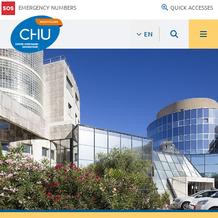
EMERGENCY NUMBERS
QUICK ACCESSES
EN