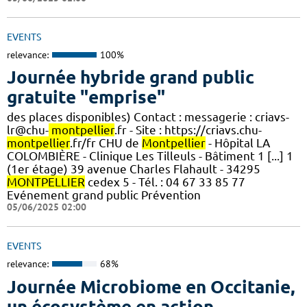
EVENTS
relevance:
100%
Journée hybride grand public
gratuite "emprise"
des places disponibles) Contact : messagerie : criavs-
lr@chu-
montpellier
.fr - Site : https://criavs.chu-
montpellier
.fr/fr CHU de
Montpellier
- Hôpital LA
COLOMBIÈRE - Clinique Les Tilleuls - Bâtiment 1 [...] 1
(1er étage) 39 avenue Charles Flahault - 34295
MONTPELLIER
cedex 5 - Tél. : 04 67 33 85 77
Evénement grand public Prévention
05/06/2025 02:00
EVENTS
relevance:
68%
Journée Microbiome en Occitanie,
un écosystème en action