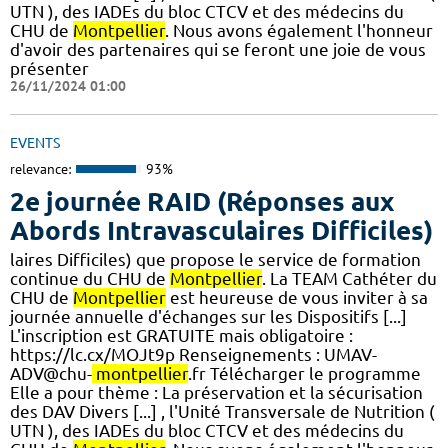
UTN ), des IADEs du bloc CTCV et des médecins du
CHU de
Montpellier
. Nous avons également l'honneur
d'avoir des partenaires qui se feront une joie de vous
présenter
26/11/2024 01:00
EVENTS
relevance:
93%
2e journée RAID (Réponses aux
Abords Intravasculaires Difficiles)
laires Difficiles) que propose le service de formation
continue du CHU de
Montpellier
. La TEAM Cathéter du
CHU de
Montpellier
est heureuse de vous inviter à sa
journée annuelle d'échanges sur les Dispositifs [...]
L'inscription est GRATUITE mais obligatoire :
https://lc.cx/MOJt9p Renseignements : UMAV-
ADV@chu-
montpellier
.fr Télécharger le programme​
Elle a pour thème : La préservation et la sécurisation
des DAV Divers [...] , l'Unité Transversale de Nutrition (
UTN ), des IADEs du bloc CTCV et des médecins du