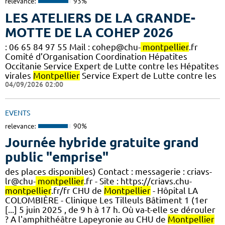
relevance:
93%
LES ATELIERS DE LA GRANDE-
MOTTE DE LA COHEP 2026
: 06 65 84 97 55 Mail : cohep@chu-
montpellier
.fr
Comité d’Organisation Coordination Hépatites
Occitanie Service Expert de Lutte contre les Hépatites
virales
Montpellier
Service Expert de Lutte contre les
04/09/2026 02:00
EVENTS
relevance:
90%
Journée hybride gratuite grand
public "emprise"
des places disponibles) Contact : messagerie : criavs-
lr@chu-
montpellier
.fr - Site : https://criavs.chu-
montpellier
.fr/fr CHU de
Montpellier
- Hôpital LA
COLOMBIÈRE - Clinique Les Tilleuls Bâtiment 1 (1er
[...] 5 juin 2025 , de 9 h à 17 h. Où va-t-elle se dérouler
? A l'amphithéâtre Lapeyronie au CHU de
Montpellier