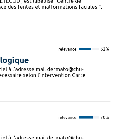
e TETECOU , est labellisé “Centre de
 des fentes et malformations faciales ”.
relevance:
62%
ologique
riel à l’adresse mail dermato@chu-
ecessaire selon l'intervention Carte
relevance:
70%
riel à l’adresse mail dermato@chu-