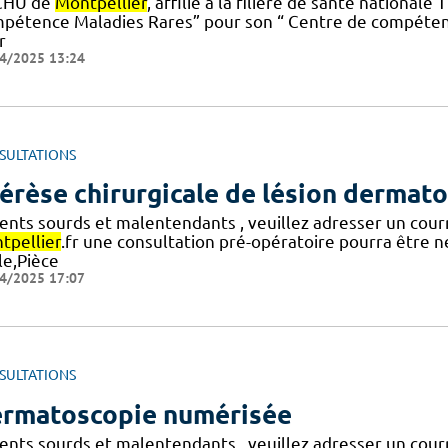
CHU de
Montpellier
, affilié à la filière de santé national
pétence Maladies Rares” pour son “ Centre de compétence
r
4/2025 13:24
SULTATIONS
érèse chirurgicale de lésion dermat
ients sourds et malentendants , veuillez adresser un cour
tpellier
.fr une consultation pré-opératoire pourra être n
le,Pièce
4/2025 17:07
SULTATIONS
rmatoscopie numérisée
ients sourds et malentendants , veuillez adresser un cour