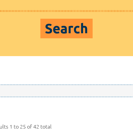
Search
lts 1 to 25 of 42 total