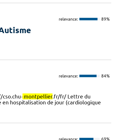
relevance:
89%
 Autisme
relevance:
84%
//cso.chu-
montpellier
.fr/fr/ Lettre du
e en hospitalisation de jour (cardiologique
relevance:
69%