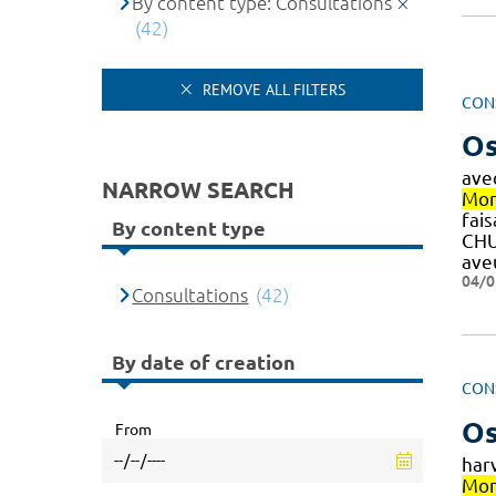
By content type: Consultations
(42)
REMOVE ALL FILTERS
CON
Os
ave
NARROW SEARCH
Mon
fais
By content type
CH
ave
04/0
Consultations
(42)
By date of creation
CON
Os
From
har
Mon