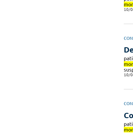
mon
10/0
CON
De
pat
mon
sus
10/0
CON
Co
pat
mon