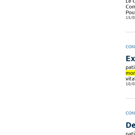
Le 
Com
Pou
15/0
CON
Ex
pat
mon
vita
10/0
CON
De
pat