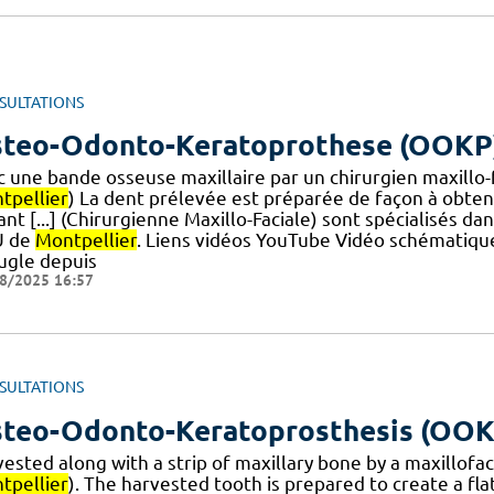
SULTATIONS
teo-Odonto-Keratoprothese (OOKP
c une bande osseuse maxillaire par un chirurgien maxillo
tpellier
) La dent prélevée est préparée de façon à obtenir 
ant [...] (Chirurgienne Maxillo-Faciale) sont spécialisés d
U de
Montpellier
. Liens vidéos YouTube Vidéo schématique
ugle depuis
8/2025 16:57
SULTATIONS
teo-Odonto-Keratoprosthesis (OOK
vested along with a strip of maxillary bone by a maxillofa
tpellier
). The harvested tooth is prepared to create a flat