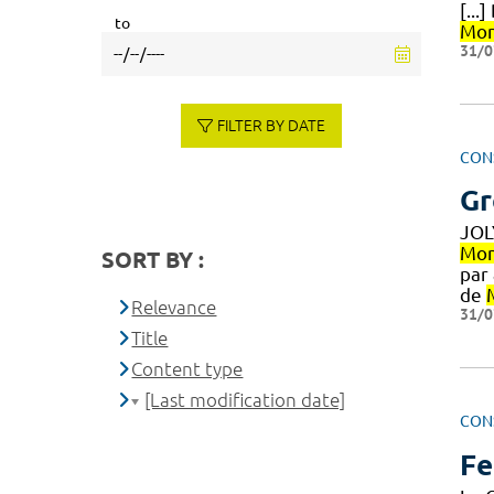
[...
to
Mon
31/0
FILTER BY DATE
CON
Gr
JOL
Mon
SORT BY :
par
de
Relevance
31/0
Title
Content type
[Last modification date]
CON
Fe