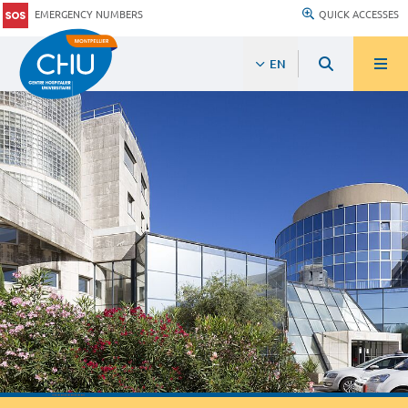
EMERGENCY NUMBERS
QUICK ACCESSES
EN