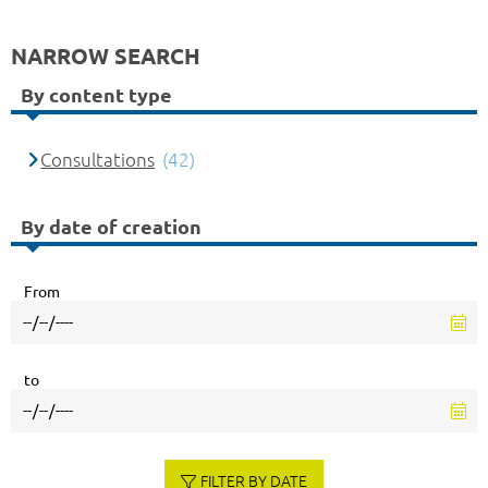
NARROW SEARCH
By content type
Consultations
(42)
By date of creation
From
to
FILTER BY DATE