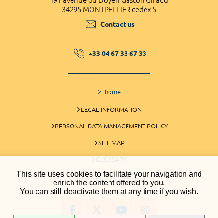
191 avenue du Doyen Gaston Giraud
34295 MONTPELLIER cedex 5
Contact us
+33 04 67 33 67 33
home
LEGAL INFORMATION
PERSONAL DATA MANAGEMENT POLICY
SITE MAP
GLOSSARY
This site uses cookies to facilitate your navigation and
COOKIES MANAGEMENT
enrich the content offered to you.
You can still deactivate them at any time if you wish.