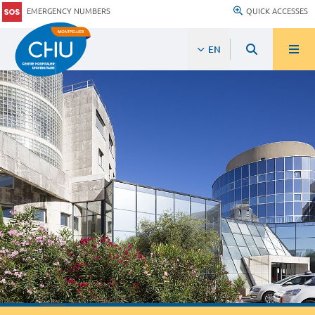
EMERGENCY NUMBERS
QUICK ACCESSES
EN