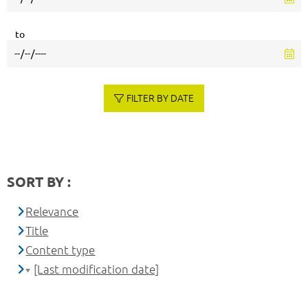
to
FILTER BY DATE
SORT BY :
Relevance
Title
Content type
[Last modification date]