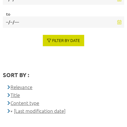
to
FILTER BY DATE
SORT BY :
Relevance
Title
Content type
[Last modification date]