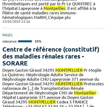
thrombotiques est porté par le Pr Le QUINTREC à
l'hôpital Lapeyronie à
Montpellier
. Il est affilié à la
filière de santé maladies rares immuno-
hématologiques MaRIH, L'équipe plu
13/02/2025 12:16
PAGES
relevance:
88%
Centre de référence (constitutif)
des maladies rénales rares -
SORARE
Doyen Gaston Giraud 34295
MONTPELLIER
Pr Moglie
Le Quintrec- Néphrologie Adulte Service de
Néphrologie Adulte CHU Lapeyronie 371 avenue du
Doyen Gaston Giraud 34295
MONTPELLIER
Protocoles
nationaux de [...] de Transplantation Rénale
Département de Néphrologie CHU de
Montpellier
-
Hôpital Lapeyronie 371 avenue du Doyen Gaston
Giraud 34295
MONTPELLIER
Cedex 5 FRANCE
Téléphone : +33 (0)4 67 33 84 76 + 33 (0)4 [...] de