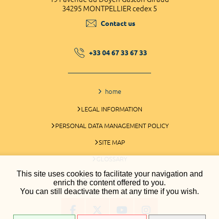
34295 MONTPELLIER cedex 5
Contact us
+33 04 67 33 67 33
home
LEGAL INFORMATION
PERSONAL DATA MANAGEMENT POLICY
SITE MAP
GLOSSARY
This site uses cookies to facilitate your navigation and
COOKIES MANAGEMENT
enrich the content offered to you.
You can still deactivate them at any time if you wish.