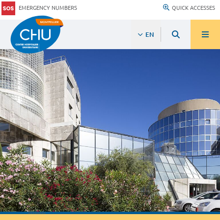
EMERGENCY NUMBERS
QUICK ACCESSES
EN