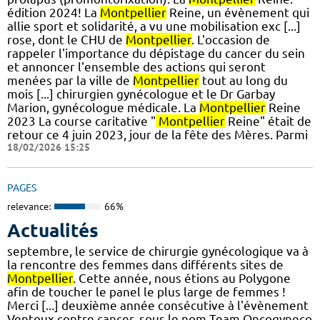
édition 2024! La
Montpellier
Reine, un évènement qui
allie sport et solidarité, a vu une mobilisation exc [...]
rose, dont le CHU de
Montpellier
. L'occasion de
rappeler l'importance du dépistage du cancer du sein
et annoncer l'ensemble des actions qui seront
menées par la ville de
Montpellier
tout au long du
mois [...] chirurgien gynécologue et le Dr Garbay
Marion, gynécologue médicale. La
Montpellier
Reine
2023 La course caritative "
Montpellier
Reine" était de
retour ce 4 juin 2023, jour de la fête des Mères. Parmi
18/02/2026 15:25
PAGES
relevance:
66%
Actualités
septembre, le service de chirurgie gynécologique va à
la rencontre des femmes dans différents sites de
Montpellier
. Cette année, nous étions au Polygone
afin de toucher le panel le plus large de femmes !
Merci [...] deuxième année consécutive à l'évènement
Ventoux contre cancer, sous le nom Team Oncogyneco