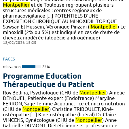
Montpellier
et de Toulouse regroupent plusieurs
structures médicales : centres régionaux de
pharmacovigilance [...] POTENTIELS D’UNE
EXPOSITION CHRONIQUE AU MINOXIDIL TOPIQUE
Sawsan El Hussein, Véronique Pinzani (
Montpellier
) Le
minoxidil (2% ou 5%) est indiqué en cas de chute de
cheveux modérée (alopécie androgénique)
18/02/2026 15:25
PAGES
relevance:
72%
Programme Education
Thérapeutique du Patient
Roy Bellina, Psychologue (CHU de
Montpellier
) Amélie
DENOUEL, Patiente expert (Endofrance) Maryline
FERRON, Sage-femme Acupunctrice et micro-nutrition
(CHU de
Montpellier
) Christine TRIBOULET, Kiné-
ostéopathe [...] Kiné-ostéopathe (libéral) Dr Claire
VINCENS, Gynécologue (CHU de
Montpellier
) Anne
Gabrielle DUMONT, Diététicienne et professeur de