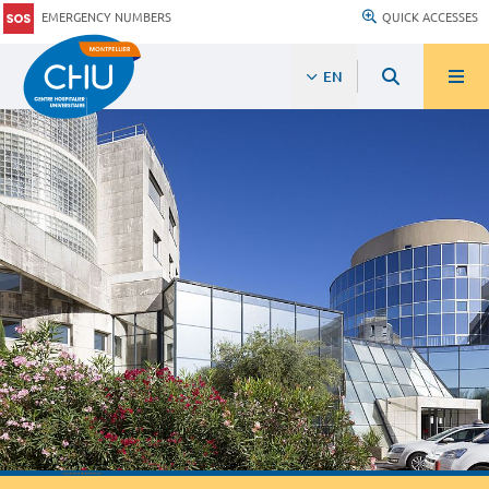
EMERGENCY NUMBERS
QUICK ACCESSES
EN