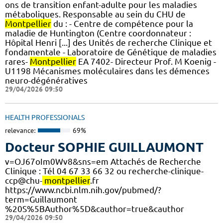
ons de transition enfant-adulte pour les maladies
métaboliques. Responsable au sein du CHU de
Montpellier
du : - Centre de compétence pour la
maladie de Huntington (Centre coordonnateur :
Hôpital Henri [...] des Unités de recherche Clinique et
fondamentale - Laboratoire de Génétique de maladies
rares-
Montpellier
EA 7402- Directeur Prof. M Koenig -
U1198 Mécanismes moléculaires dans les démences
neuro-dégénératives
29/04/2026 09:50
HEALTH PROFESSIONALS
relevance:
69%
Docteur SOPHIE GUILLAUMONT
v=OJ67oIm0Wv8&sns=em Attachés de Recherche
Clinique : Tél 04 67 33 66 32 ou recherche-clinique-
ccp@chu-
montpellier
.fr
https://www.ncbi.nlm.nih.gov/pubmed/?
term=Guillaumont
%20S%5BAuthor%5D&cauthor=true&cauthor
29/04/2026 09:50