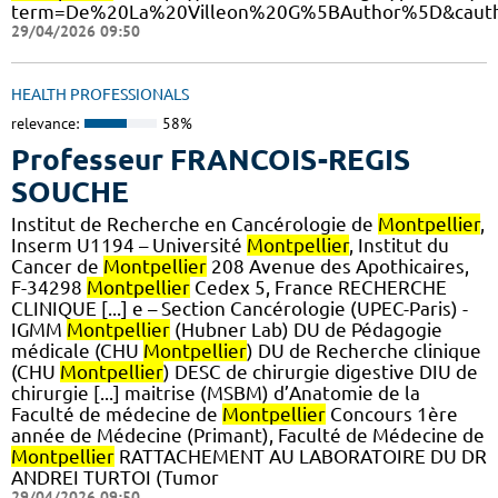
term=De%20La%20Villeon%20G%5BAuthor%5D&cauth
29/04/2026 09:50
HEALTH PROFESSIONALS
relevance:
58%
Professeur FRANCOIS-REGIS
SOUCHE
Institut de Recherche en Cancérologie de
Montpellier
,
Inserm U1194 – Université
Montpellier
, Institut du
Cancer de
Montpellier
208 Avenue des Apothicaires,
F-34298
Montpellier
Cedex 5, France RECHERCHE
CLINIQUE [...] e – Section Cancérologie (UPEC-Paris) -
IGMM
Montpellier
(Hubner Lab) DU de Pédagogie
médicale (CHU
Montpellier
) DU de Recherche clinique
(CHU
Montpellier
) DESC de chirurgie digestive DIU de
chirurgie [...] maitrise (MSBM) d’Anatomie de la
Faculté de médecine de
Montpellier
Concours 1ère
année de Médecine (Primant), Faculté de Médecine de
Montpellier
RATTACHEMENT AU LABORATOIRE DU DR
ANDREI TURTOI (Tumor
29/04/2026 09:50