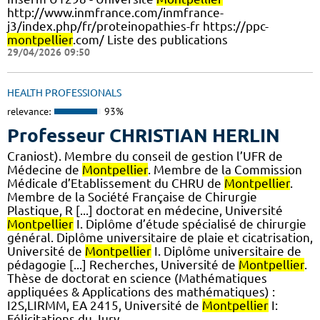
http://www.inmfrance.com/inmfrance-
j3/index.php/fr/proteinopathies-fr https://ppc-
montpellier
.com/ Liste des publications
29/04/2026 09:50
HEALTH PROFESSIONALS
relevance:
93%
Professeur CHRISTIAN HERLIN
Craniost). Membre du conseil de gestion l’UFR de
Médecine de
Montpellier
. Membre de la Commission
Médicale d’Etablissement du CHRU de
Montpellier
.
Membre de la Société Française de Chirurgie
Plastique, R [...] doctorat en médecine, Université
Montpellier
I. Diplôme d’étude spécialisé de chirurgie
général. Diplôme universitaire de plaie et cicatrisation,
Université de
Montpellier
I. Diplôme universitaire de
pédagogie [...] Recherches, Université de
Montpellier
.
Thèse de doctorat en science (Mathématiques
appliquées & Applications des mathématiques) :
I2S,LIRMM, EA 2415, Université de
Montpellier
I:
Félicitations du Jury.