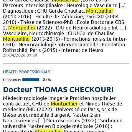
Parcours interdisciplinaire : Neurologie Vasculaire [...]
Diagnostique ; CHU Gui de Chauliac,
Montpellier
(2010-2016) - Faculté de Médecine, Paris XII (2004-
2010) - Thèse de Sciences-PhD : Ecole Doctorale CBS
2,
Montpellier
(2022) - DIU de Neuroradiologie Int [...]
Vasculaire, Neurochirurgie ; CHU Gui de Chauliac,
Montpellier
(2013-2015) - Formations hors-site (inter-
CHU) : Neuroradiologie Interventionnelle ; Fondation
Rothschild, Paris (2015) - Internat de Neuro
29/04/2026 09:50
HEALTH PROFESSIONALS
relevance:
87%
Docteur THOMAS CHECKOURI
Médecin radiologie imagerie Praticien hospitalier
contractuel, CHU de
Montpellier
et Nîmes Thèse de
médecine/MD (2022) : Université de Paris, prix de
thèse avec médaille d'argent. Master 2 en
Neurosciences [...] Neurosciences (2022) : Sorbonne
université Master en Biologie médicale (2016) :
Université de
Montpellier
Reviewer régulier :