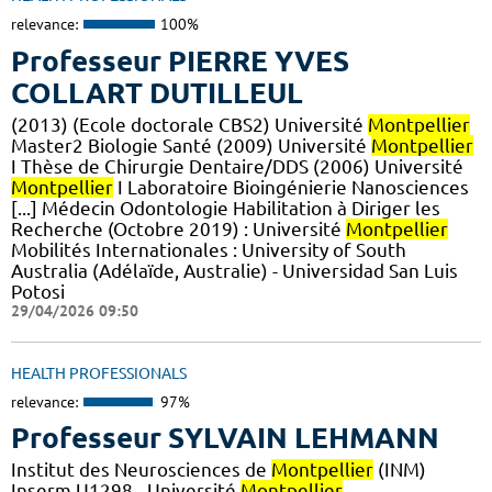
relevance:
100%
Professeur PIERRE YVES
COLLART DUTILLEUL
(2013) (Ecole doctorale CBS2) Université
Montpellier
Master2 Biologie Santé (2009) Université
Montpellier
I Thèse de Chirurgie Dentaire/DDS (2006) Université
Montpellier
I Laboratoire Bioingénierie Nanosciences
[...] Médecin Odontologie Habilitation à Diriger les
Recherche (Octobre 2019) : Université
Montpellier
Mobilités Internationales : University of South
Australia (Adélaïde, Australie) - Universidad San Luis
Potosi
29/04/2026 09:50
HEALTH PROFESSIONALS
relevance:
97%
Professeur SYLVAIN LEHMANN
Institut des Neurosciences de
Montpellier
(INM)
Inserm U1298 - Université
Montpellier