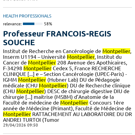
HEALTH PROFESSIONALS
relevance:
58%
Professeur FRANCOIS-REGIS
SOUCHE
Institut de Recherche en Cancérologie de
Montpellier
,
Inserm U1194 – Université
Montpellier
, Institut du
Cancer de
Montpellier
208 Avenue des Apothicaires,
F-34298
Montpellier
Cedex 5, France RECHERCHE
CLINIQUE [...] e – Section Cancérologie (UPEC-Paris) -
IGMM
Montpellier
(Hubner Lab) DU de Pédagogie
médicale (CHU
Montpellier
) DU de Recherche clinique
(CHU
Montpellier
) DESC de chirurgie digestive DIU de
chirurgie [...] maitrise (MSBM) d’Anatomie de la
Faculté de médecine de
Montpellier
Concours 1ère
année de Médecine (Primant), Faculté de Médecine de
Montpellier
RATTACHEMENT AU LABORATOIRE DU DR
ANDREI TURTOI (Tumor
29/04/2026 09:50