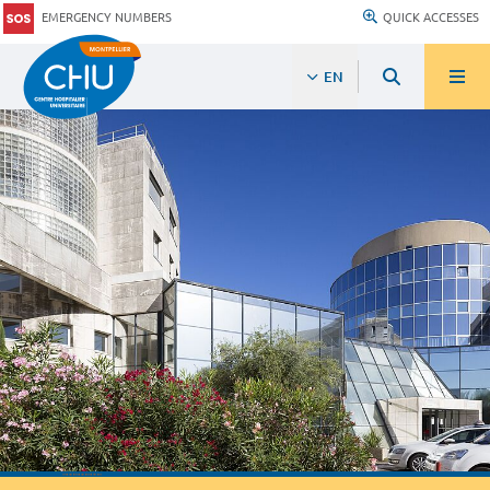
EMERGENCY NUMBERS
QUICK ACCESSES
EN