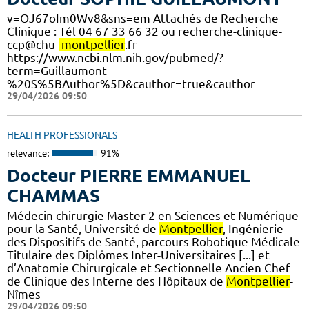
v=OJ67oIm0Wv8&sns=em Attachés de Recherche
Clinique : Tél 04 67 33 66 32 ou recherche-clinique-
ccp@chu-
montpellier
.fr
https://www.ncbi.nlm.nih.gov/pubmed/?
term=Guillaumont
%20S%5BAuthor%5D&cauthor=true&cauthor
29/04/2026 09:50
HEALTH PROFESSIONALS
relevance:
91%
Docteur PIERRE EMMANUEL
CHAMMAS
Médecin chirurgie Master 2 en Sciences et Numérique
pour la Santé, Université de
Montpellier
, Ingénierie
des Dispositifs de Santé, parcours Robotique Médicale
Titulaire des Diplômes Inter-Universitaires [...] et
d’Anatomie Chirurgicale et Sectionnelle Ancien Chef
de Clinique des Interne des Hôpitaux de
Montpellier
-
Nîmes
29/04/2026 09:50