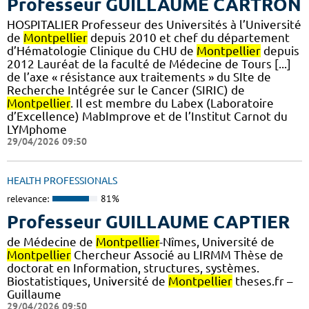
Professeur GUILLAUME CARTRON
HOSPITALIER Professeur des Universités à l’Université
de
Montpellier
depuis 2010 et chef du département
d’Hématologie Clinique du CHU de
Montpellier
depuis
2012 Lauréat de la faculté de Médecine de Tours [...]
de l’axe « résistance aux traitements » du SIte de
Recherche Intégrée sur le Cancer (SIRIC) de
Montpellier
. Il est membre du Labex (Laboratoire
d’Excellence) MabImprove et de l’Institut Carnot du
LYMphome
29/04/2026 09:50
HEALTH PROFESSIONALS
relevance:
81%
Professeur GUILLAUME CAPTIER
de Médecine de
Montpellier
-Nîmes, Université de
Montpellier
Chercheur Associé au LIRMM Thèse de
doctorat en Information, structures, systèmes.
Biostatistiques, Université de
Montpellier
theses.fr –
Guillaume
29/04/2026 09:50