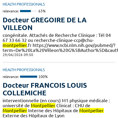
HEALTH PROFESSIONALS
relevance:
63%
Docteur GREGOIRE DE LA
VILLEON
congénitale. Attachés de Recherche Clinique : Tél 04
67 33 66 32 ou recherche-clinique-ccp@chu-
montpellier
.fr https://www.ncbi.nlm.nih.gov/pubmed/?
term=De%20La%20Villeon%20G%5BAuthor%5D&cauth
29/04/2026 09:50
HEALTH PROFESSIONALS
relevance:
100%
Docteur FRANCOIS LOUIS
COLLEMICHE
interventionnelle (en cours) M1 physique médicale :
université de
Montpellier
Clinicat : CHU de
Montpellier
Interne des Hôpitaux de
Montpellier
Externe des Hôpitaux de Lyon