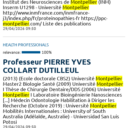
Institut des Neurosciences de
Montpellier
(INM)
Inserm U1298 - Université
Montpellier
http://www.inmfrance.com/inmfrance-
j3/index.php/fr/proteinopathies-fr https://ppc-
montpellier
.com/ Liste des publications
29/04/2026 09:50
HEALTH PROFESSIONALS
relevance:
100%
Professeur PIERRE YVES
COLLART DUTILLEUL
(2013) (Ecole doctorale CBS2) Université
Montpellier
Master2 Biologie Santé (2009) Université
Montpellier
I Thèse de Chirurgie Dentaire/DDS (2006) Université
Montpellier
I Laboratoire Bioingénierie Nanosciences
[...] Médecin Odontologie Habilitation à Diriger les
Recherche (Octobre 2019) : Université
Montpellier
Mobilités Internationales : University of South
Australia (Adélaïde, Australie) - Universidad San Luis
Potosi
29/04/2026 09:50