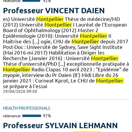
relevance:
92%
Professeur VINCENT DAIEN
es) Université
Montpellier
Thèse de médecine/MD
(2012) Université
Montpellier
I Lauréat de l'European
Board of Ophthalmology (2012) Master 2
Epidémiologie (2010): Université
Montpellier
II
Maîtrise des [...] ogie, CHU de
Montpellier
depuis 2017
Post-Doc : Université de Sydney, Save Sight Institute
(Mai 2016-mi 2017) Habilitation à Diriger les
Recherche (Janvier 2016) : Université
Montpellier
Thèse d’université/PhD [...] exceptionnelle pratiquée à
Montpellier
Radio Clapas 10 avril 2023 : "Epidémie" de
myopie, interview du Pr Daien (8') Midi Libre du 26
janvier 2021 : Corneat Kprot, Le CHU de
Montpellier
se prépare à l'essai
29/04/2026 09:50
HEALTH PROFESSIONALS
relevance:
97%
Professeur SYLVAIN LEHMANN