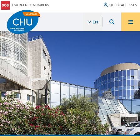
EMERGENCY NUMBERS
QUICK ACCESSES
EN