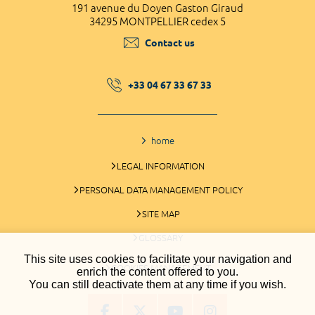
191 avenue du Doyen Gaston Giraud
34295 MONTPELLIER cedex 5
Contact us
+33 04 67 33 67 33
home
LEGAL INFORMATION
PERSONAL DATA MANAGEMENT POLICY
SITE MAP
GLOSSARY
This site uses cookies to facilitate your navigation and
COOKIES MANAGEMENT
enrich the content offered to you.
You can still deactivate them at any time if you wish.