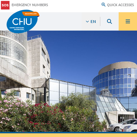
EMERGENCY NUMBERS
QUICK ACCESSES
EN