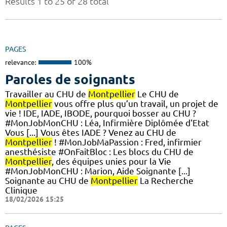
Results 1 to 25 of 28 total
PAGES
relevance:
100%
Paroles de soignants
Travailler au CHU de
Montpellier
Le CHU de
Montpellier
vous offre plus qu’un travail, un projet de
vie ! IDE, IADE, IBODE, pourquoi bosser au CHU ?
#MonJobMonCHU : Léa, Infirmière Diplômée d'Etat
Vous [...] Vous êtes IADE ? Venez au CHU de
Montpellier
! #MonJobMaPassion : Fred, infirmier
anesthésiste #OnFaitBloc : Les blocs du CHU de
Montpellier
, des équipes unies pour la Vie
#MonJobMonCHU : Marion, Aide Soignante [...]
Soignante au CHU de
Montpellier
La Recherche
Clinique
18/02/2026 15:25