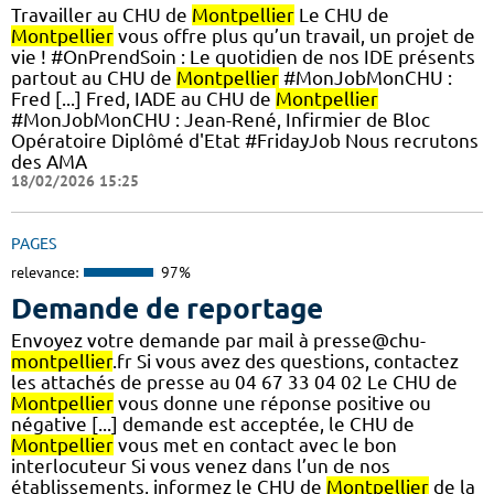
Travailler au CHU de
Montpellier
Le CHU de
Montpellier
vous offre plus qu’un travail, un projet de
vie ! #OnPrendSoin : Le quotidien de nos IDE présents
partout au CHU de
Montpellier
#MonJobMonCHU :
Fred [...] Fred, IADE au CHU de
Montpellier
#MonJobMonCHU : Jean-René, Infirmier de Bloc
Opératoire Diplômé d'Etat #FridayJob Nous recrutons
des AMA
18/02/2026 15:25
PAGES
relevance:
97%
Demande de reportage
Envoyez votre demande par mail à presse@chu-
montpellier
.fr Si vous avez des questions, contactez
les attachés de presse au 04 67 33 04 02 Le CHU de
Montpellier
vous donne une réponse positive ou
négative [...] demande est acceptée, le CHU de
Montpellier
vous met en contact avec le bon
interlocuteur Si vous venez dans l’un de nos
établissements, informez le CHU de
Montpellier
de la