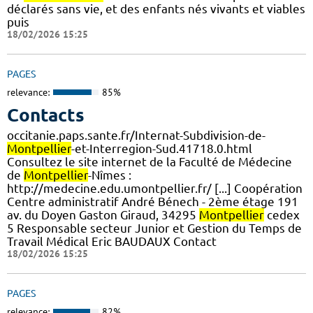
déclarés sans vie, et des enfants nés vivants et viables
puis
18/02/2026 15:25
PAGES
relevance:
85%
Contacts
occitanie.paps.sante.fr/Internat-Subdivision-de-
Montpellier
-et-Interregion-Sud.41718.0.html
Consultez le site internet de la Faculté de Médecine
de
Montpellier
-Nîmes :
http://medecine.edu.umontpellier.fr/ [...] Coopération
Centre administratif André Bénech - 2ème étage 191
av. du Doyen Gaston Giraud, 34295
Montpellier
cedex
5 Responsable secteur Junior et Gestion du Temps de
Travail Médical Eric BAUDAUX Contact
18/02/2026 15:25
PAGES
relevance:
82%