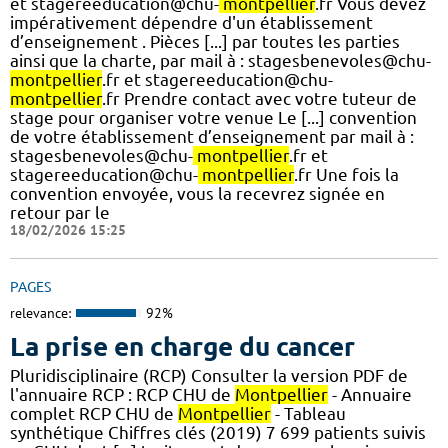
et stagereeducation@chu-
montpellier
.fr Vous devez
impérativement dépendre d'un établissement
d’enseignement . Pièces [...] par toutes les parties
ainsi que la charte, par mail à : stagesbenevoles@chu-
montpellier
.fr et stagereeducation@chu-
montpellier
.fr Prendre contact avec votre tuteur de
stage pour organiser votre venue Le [...] convention
de votre établissement d’enseignement par mail à :
stagesbenevoles@chu-
montpellier
.fr et
stagereeducation@chu-
montpellier
.fr Une fois la
convention envoyée, vous la recevrez signée en
retour par le
18/02/2026 15:25
PAGES
relevance:
92%
La prise en charge du cancer
Pluridisciplinaire (RCP) Consulter la version PDF de
l'annuaire RCP : RCP CHU de
Montpellier
- Annuaire
complet RCP CHU de
Montpellier
- Tableau
synthétique Chiffres clés (2019) 7 699 patients suivis