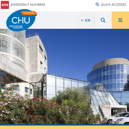
EMERGENCY NUMBERS
QUICK ACCESSES
EN