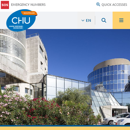
EMERGENCY NUMBERS
QUICK ACCESSES
EN