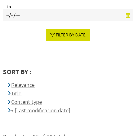
to
FILTER BY DATE
SORT BY :
Relevance
Title
Content type
[Last modification date]