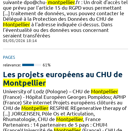
suivante dpo@chu-
montpellier
.fr : Un droit d’accès tel
que prévu par l’article 15 du RGPD vous permettant
[...] traitement de données, vous pouvez contacter le
Délégué à la Protection des Données du CHU de
Montpellier
à l’adresse indiquée ci-dessus. Dans
l’éventualité ou des données vous concernant
seraient transférées
05/05/2026 18:14
PAGES
relevance:
61%
Les projets européens au CHU de
Montpellier
University of Lodz (Pologne) – CHU de
Montpellier
(France) - Hôpital Européen Georges Pompidou; APHP
(France) Site internet Projets européens clôturés au
CHU de
Montpellier
RESPINE REgenerative therapy of
[...] JORGENSEN, Pôle Os et Articulation,
Rhumatologie, CHU de
Montpellier
, France
Partenaires : 14 partenaires de 5 pays : CHUM
(France)Université de
Montpellier
(France) - CHU de