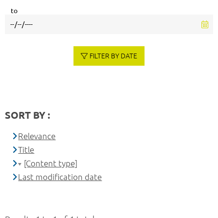
to
FILTER BY DATE
SORT BY :
Relevance
Title
[Content type]
Last modification date