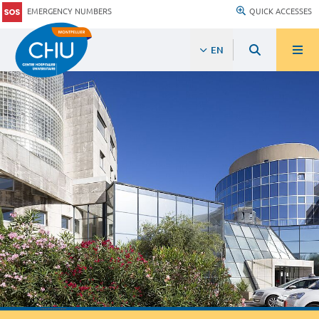
EMERGENCY NUMBERS
QUICK ACCESSES
EN