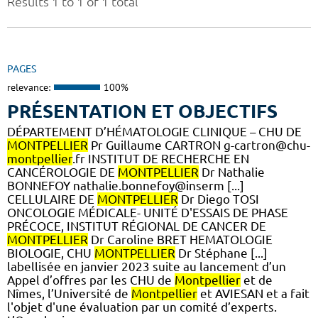
Results 1 to 1 of 1 total
PAGES
relevance:
100%
PRÉSENTATION ET OBJECTIFS
DÉPARTEMENT D’HÉMATOLOGIE CLINIQUE – CHU DE
MONTPELLIER
Pr Guillaume CARTRON g-cartron@chu-
montpellier
.fr INSTITUT DE RECHERCHE EN
CANCÉROLOGIE DE
MONTPELLIER
Dr Nathalie
BONNEFOY nathalie.bonnefoy@inserm [...]
CELLULAIRE DE
MONTPELLIER
Dr Diego TOSI
ONCOLOGIE MÉDICALE- UNITÉ D'ESSAIS DE PHASE
PRÉCOCE, INSTITUT RÉGIONAL DE CANCER DE
MONTPELLIER
Dr Caroline BRET HEMATOLOGIE
BIOLOGIE, CHU
MONTPELLIER
Dr Stéphane [...]
labellisée en janvier 2023 suite au lancement d’un
Appel d’offres par les CHU de
Montpellier
et de
Nîmes, l’Université de
Montpellier
et AVIESAN et a fait
l'objet d'une évaluation par un comité d’experts.