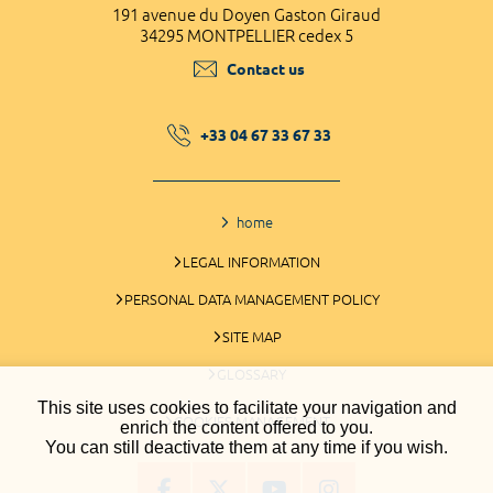
191 avenue du Doyen Gaston Giraud
34295 MONTPELLIER cedex 5
Contact us
+33 04 67 33 67 33
home
LEGAL INFORMATION
PERSONAL DATA MANAGEMENT POLICY
SITE MAP
GLOSSARY
This site uses cookies to facilitate your navigation and
COOKIES MANAGEMENT
enrich the content offered to you.
You can still deactivate them at any time if you wish.