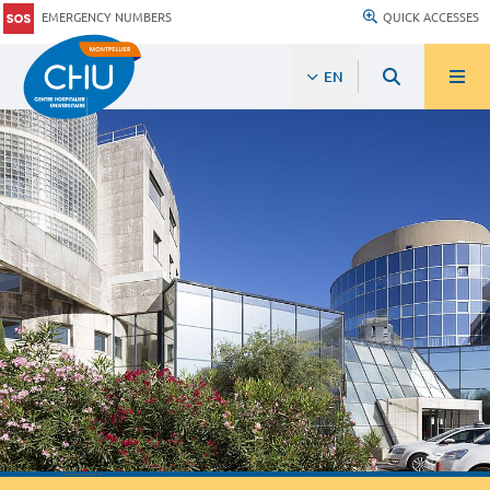
EMERGENCY NUMBERS
QUICK ACCESSES
EN