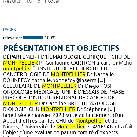
Results 1 to 1 of 1 total
PAGES
relevance:
100%
PRÉSENTATION ET OBJECTIFS
DÉPARTEMENT D’HÉMATOLOGIE CLINIQUE – CHU DE
MONTPELLIER
Pr Guillaume CARTRON g-cartron@chu-
montpellier
.fr INSTITUT DE RECHERCHE EN
CANCÉROLOGIE DE
MONTPELLIER
Dr Nathalie
BONNEFOY nathalie.bonnefoy@inserm [...]
CELLULAIRE DE
MONTPELLIER
Dr Diego TOSI
ONCOLOGIE MÉDICALE- UNITÉ D'ESSAIS DE PHASE
PRÉCOCE, INSTITUT RÉGIONAL DE CANCER DE
MONTPELLIER
Dr Caroline BRET HEMATOLOGIE
BIOLOGIE, CHU
MONTPELLIER
Dr Stéphane [...]
labellisée en janvier 2023 suite au lancement d’un
Appel d’offres par les CHU de
Montpellier
et de
Nîmes, l’Université de
Montpellier
et AVIESAN et a fait
l'objet d'une évaluation par un comité d’experts.