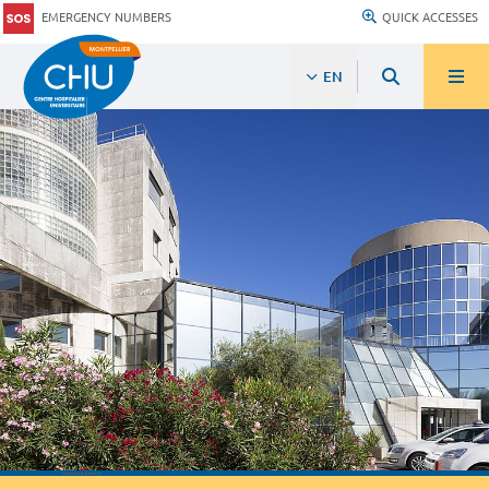
EMERGENCY NUMBERS
QUICK ACCESSES
EN