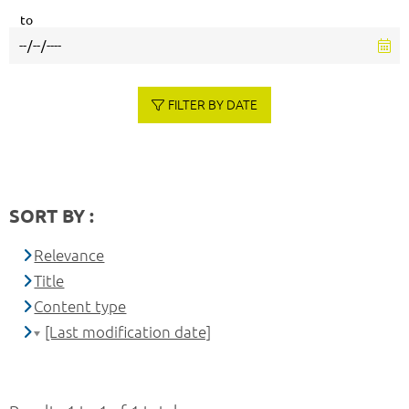
to
FILTER BY DATE
SORT BY :
Relevance
Title
Content type
[Last modification date]