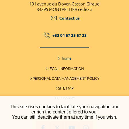
191 avenue du Doyen Gaston Giraud
34295 MONTPELLIER cedex 5
Contact us
+33 04 67 33 67 33
home
LEGAL INFORMATION
PERSONAL DATA MANAGEMENT POLICY
SITE MAP
GLOSSARY
This site uses cookies to facilitate your navigation and
COOKIES MANAGEMENT
enrich the content offered to you.
You can still deactivate them at any time if you wish.