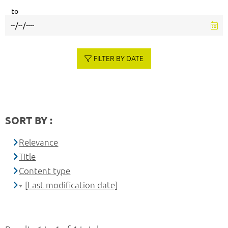
to
FILTER BY DATE
SORT BY :
Relevance
Title
Content type
[Last modification date]