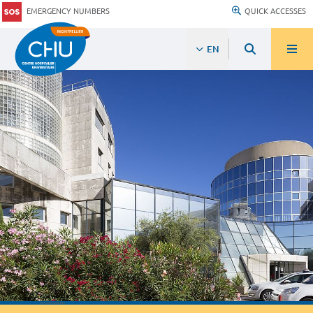
EMERGENCY NUMBERS
QUICK ACCESSES
EN