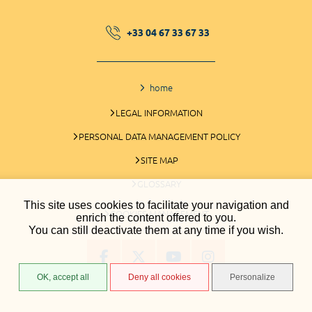
+33 04 67 33 67 33
home
LEGAL INFORMATION
PERSONAL DATA MANAGEMENT POLICY
SITE MAP
GLOSSARY
This site uses cookies to facilitate your navigation and
COOKIES MANAGEMENT
enrich the content offered to you.
You can still deactivate them at any time if you wish.
OK, accept all
Deny all cookies
Personalize