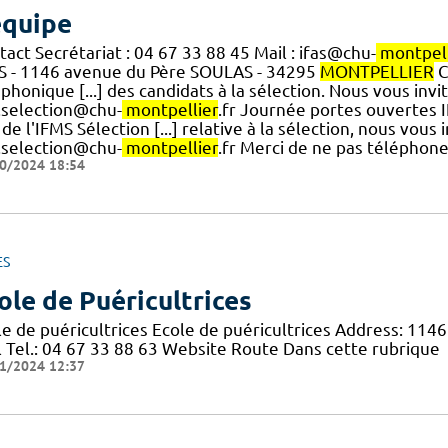
équipe
act Secrétariat : 04 67 33 88 45 Mail : ifas@chu-
montpell
S - 1146 avenue du Père SOULAS - 34295
MONTPELLIER
C
phonique [...] des candidats à la sélection. Nous vous inv
s.selection@chu-
montpellier
.fr Journée portes ouvertes I
 de l'IFMS Sélection [...] relative à la sélection, nous vou
s.selection@chu-
montpellier
.fr Merci de ne pas téléphoner.
0/2024 18:54
ES
ole de Puéricultrices
le de puéricultrices Ecole de puéricultrices Address: 11
l Tel.: 04 67 33 88 63 Website Route Dans cette rubrique
1/2024 12:37