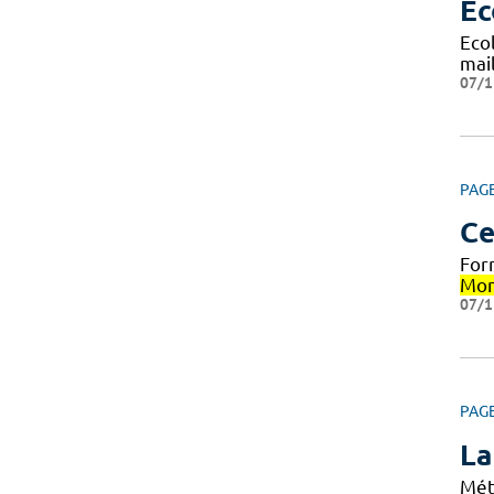
Ec
Eco
mai
07/1
PAG
Ce
For
Mon
07/1
PAG
La
Mét