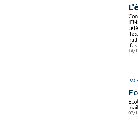
L'
Cont
IFM
télé
ifa
hall
ifa
18/1
PAG
Ec
Eco
mai
07/1