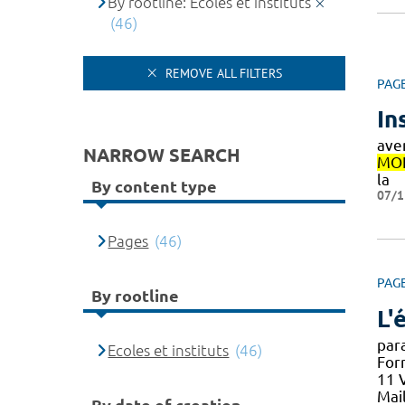
By rootline: Ecoles et instituts
(46)
REMOVE ALL FILTERS
PAG
In
ave
NARROW SEARCH
MON
la
By content type
07/1
Pages
(46)
PAG
By rootline
L'
par
Ecoles et instituts
(46)
For
11 
Mai