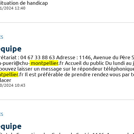
situation de handicap
1/2024 12:40
ES
équipe
rétariat : 04 67 33 88 63 Adresse : 1146, Avenue du Père 
h-pueri@chu-
montpellier
.fr Accueil du public Du lundi au
.] pouvez laisser un message sur le répondeur téléphoniqu
tpellier
.fr Il est préférable de prendre rendez-vous par
lacer
0/2024 10:43
ES
équipe