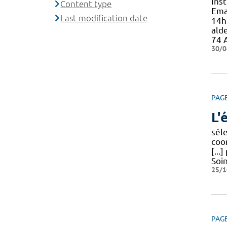
Ins
Content type
Emai
Last modification date
14h
ald
74 A
30/0
PAG
L'
séle
coo
[...
Soi
25/1
PAG