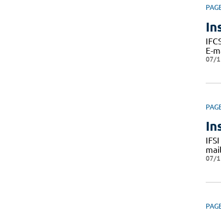
PAG
In
IFC
E-m
07/1
PAG
In
IFS
mai
07/1
PAG