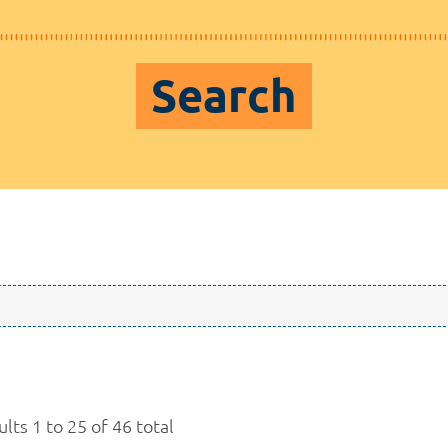
Search
lts 1 to 25 of 46 total