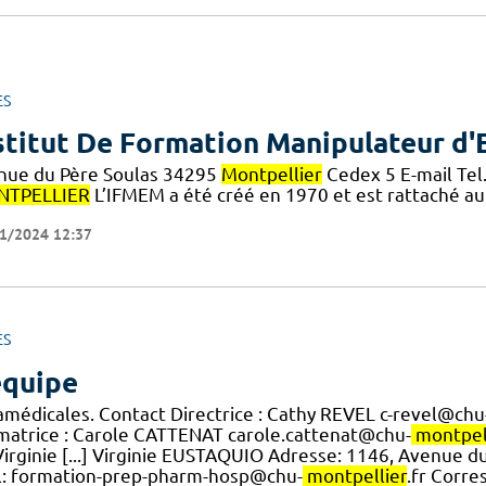
ES
stitut De Formation Manipulateur d'
nue du Père Soulas 34295
Montpellier
Cedex 5 E-mail Tel
TPELLIER
L’IFMEM a été créé en 1970 et est rattaché a
1/2024 12:37
ES
équipe
amédicales. Contact Directrice : Cathy REVEL c-revel@chu
matrice : Carole CATTENAT carole.cattenat@chu-
montpel
Virginie [...] Virginie EUSTAQUIO Adresse: 1146, Avenue d
l: formation-prep-pharm-hosp@chu-
montpellier
.fr Corr