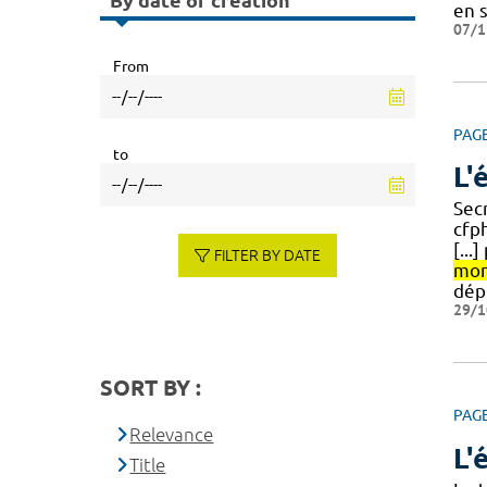
By date of creation
en 
07/1
From
PAG
to
L'
Sec
cfp
[..
FILTER BY DATE
mon
dép
29/1
SORT BY :
PAG
Relevance
L'
Title