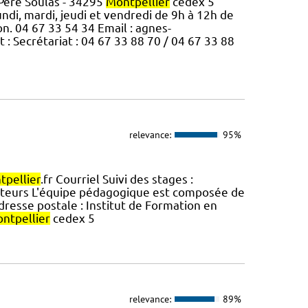
Père Soulas - 34295
Montpellier
cedex 5
Lundi, mardi, jeudi et vendredi de 9h à 12h de
n. 04 67 33 54 34 Email : agnes-
 : Secrétariat : 04 67 33 88 70 / 04 67 33 88
relevance:
95%
tpellier
.fr Courriel Suivi des stages :
ateurs L'équipe pédagogique est composée de
Adresse postale : Institut de Formation en
ntpellier
cedex 5
relevance:
89%