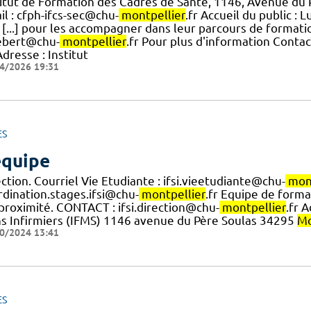
titut de Formation des Cadres de Santé, 1146, Avenue du 
l : cfph-ifcs-sec@chu-
montpellier
.fr Accueil du public : 
 [...] pour les accompagner dans leur parcours de formatio
ebert@chu-
montpellier
.fr Pour plus d'information Contact
dresse : Institut
4/2026 19:31
ES
équipe
ction. Courriel Vie Etudiante : ifsi.vieetudiante@chu-
mon
rdination.stages.ifsi@chu-
montpellier
.fr Equipe de form
] proximité. CONTACT : ifsi.direction@chu-
montpellier
.fr 
ns Infirmiers (IFMS) 1146 avenue du Père Soulas 34295
Mo
0/2024 13:41
ES